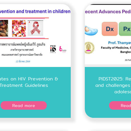
tes on HIV Prevention &
PIDST2025: R
Treatment Guidelines
and challenges 
adoles
Read more
Read