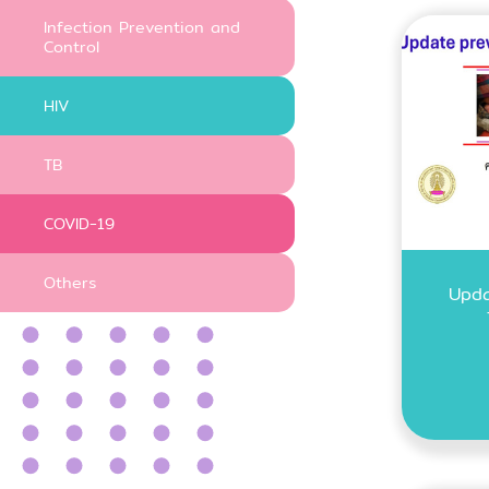
Infection Prevention and
Control
HIV
TB
COVID-19
Others
Upda