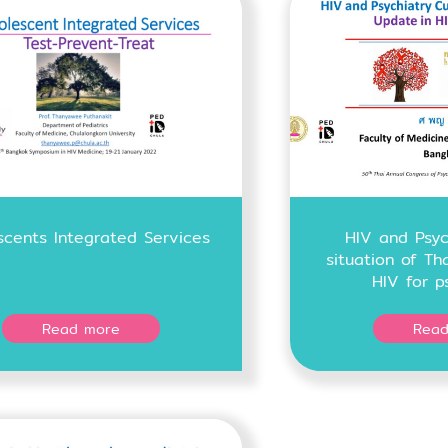
scents Integrated Services
HIV and Psyc
situation of Th
HIV for p
Read more
Read