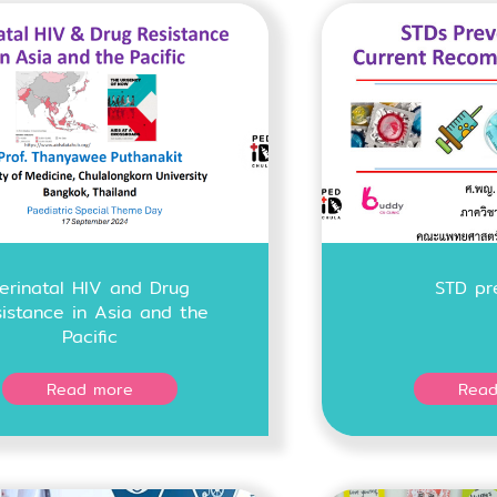
erinatal HIV and Drug
STD pr
istance in Asia and the
Pacific
Read more
Read