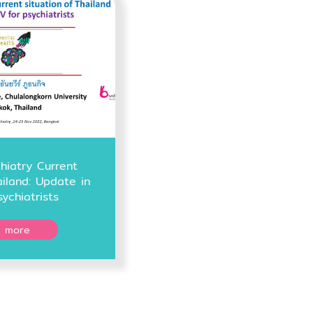
hiatry Current
ailand: Update in
sychiatrists
 more