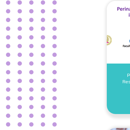
P
Res