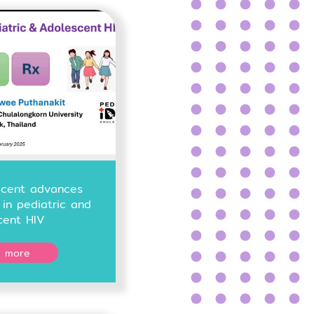
ecent advances
in pediatric and
cent HIV
 more