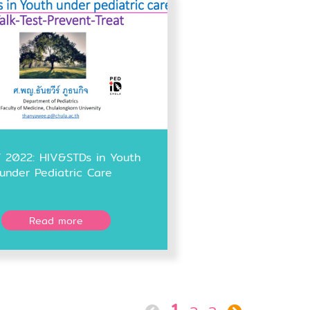
T 2022: HIV&STDs in Youth
under Pediatric Care
Read more