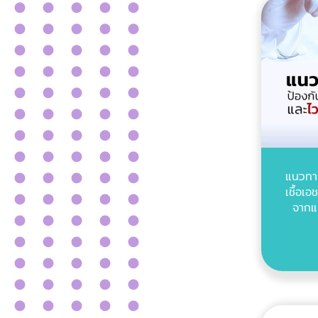
แนวทา
เชื้อเอ
จากแม