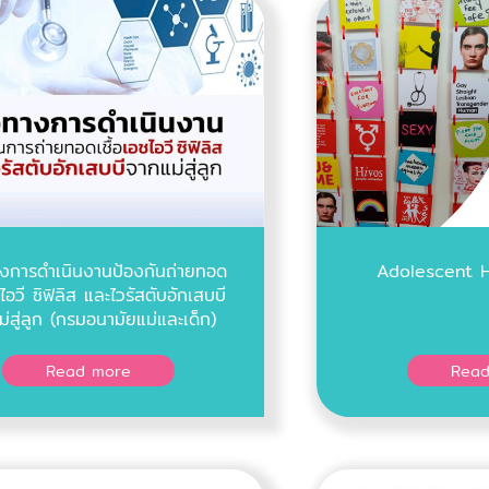
งการดำเนินงานป้องกันถ่ายทอด
Adolescent H
ชไอวี ซิฟิลิส และไวรัสตับอักเสบบี
่สู่ลูก (กรมอนามัยแม่และเด็ก)
Read more
Read