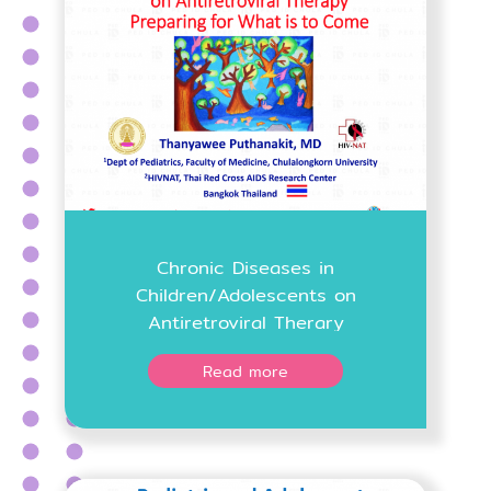
Chronic Diseases in
Children/Adolescents on
Antiretroviral Therary
Preparing for What is to Come
Read more