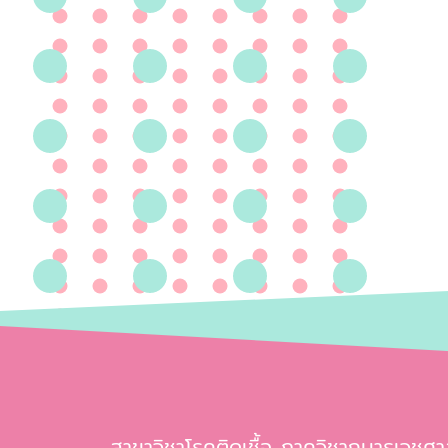
สาขาวิชาโรคติดเชื้อ ภาควิชากุมารเวชศา