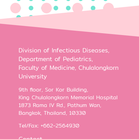
Division of Infectious Diseases,
Department of Pediatrics,
Faculty of Medicine, Chulalongkorn
University
9th floor, Sor Kor Building,
King Chulalongkorn Memorial Hospital
1873 Rama IV Rd., Pathum Wan,
Bangkok, Thailand, 10330
Tel/Fax: +662-2564930
Contact