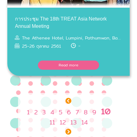
การประชุม The 18th TREAT Asia Network
Annual Meeting
The Athenee Hotel, Lumpini, Pathumwan, Bangkok.
-
25-26 ตุลาคม 2561
Read more
10
1
2
3
4
5
6
7
8
9
11
12
13
14