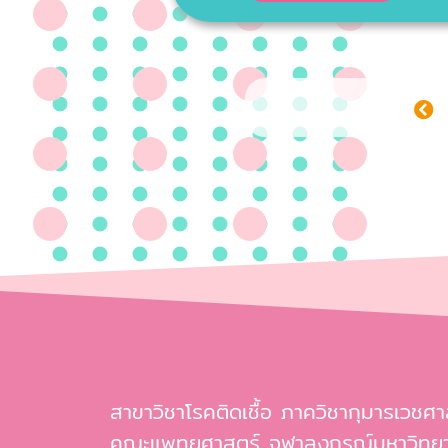
สาขาวิชาโรคติดเชื้อ ภาควิชากุมารเวชศา
คณะแพทยศาสตร์ จุฬาลงกรณ์มหาวิทยา