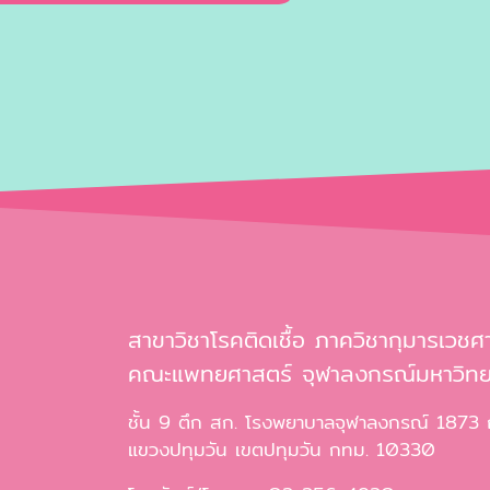
สาขาวิชาโรคติดเชื้อ ภาควิชากุมารเวชศ
คณะแพทยศาสตร์ จุฬาลงกรณ์มหาวิทย
ชั้น 9 ตึก สก. โรงพยาบาลจุฬาลงกรณ์ 1873
แขวงปทุมวัน เขตปทุมวัน กทม. 10330