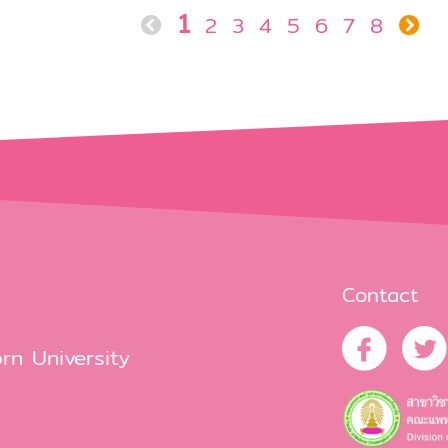
1
2
3
4
5
6
7
8
Contact
rn University