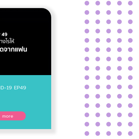
ID-19 EP49
 more