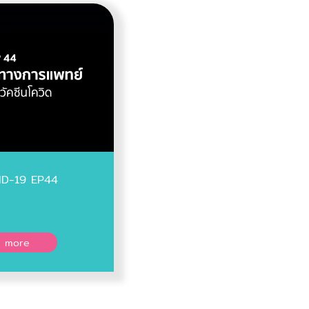
ID-19 EP44
 more