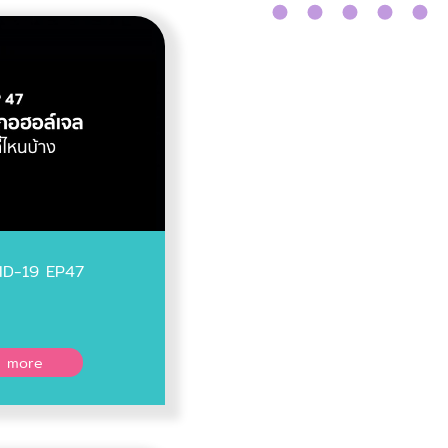
ID-19 EP47
 more