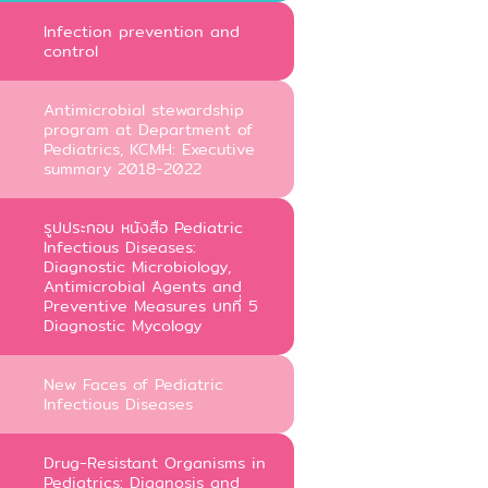
Infection prevention and
control
Antimicrobial stewardship
program at Department of
Pediatrics, KCMH: Executive
summary 2018-2022
รูปประกอบ หนังสือ Pediatric
Infectious Diseases:
Diagnostic Microbiology,
Antimicrobial Agents and
Preventive Measures บทที่ 5
Diagnostic Mycology
New Faces of Pediatric
Infectious Diseases
Drug-Resistant Organisms in
Pediatrics: Diagnosis and