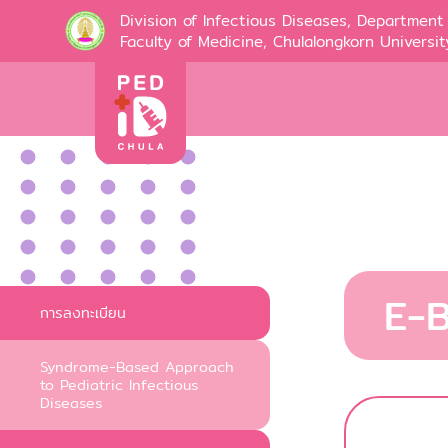
Division of Infectious Diseases, Department 
Faculty of Medicine, Chulalongkorn Universit
E-
การลงทะเบียน
Syndrome-Based Approach
to Pediatric Infectious
Diseases