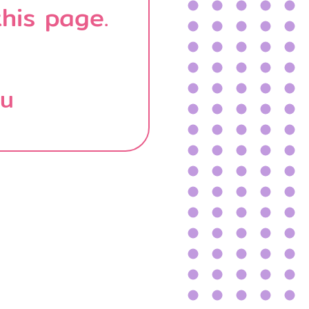
his page.
บน