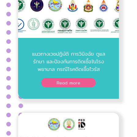
แนวทางเวชปฏิบัติ การวินิจฉัย ดูแล
รักษา และป้องกันการติดเชื้อในโรง
พยาบาล กรณีโรคติดเชื้อไวรัส
โคโรนา 2019 (COVID-19) ฉบับ
Read more
ปรับปรุง วันที่ 18 เมษายน พ.ศ.
2566