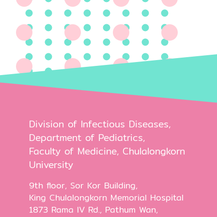
Division of Infectious Diseases,
Department of Pediatrics,
Faculty of Medicine, Chulalongkorn
University
9th floor, Sor Kor Building,
King Chulalongkorn Memorial Hospital
1873 Rama IV Rd., Pathum Wan,