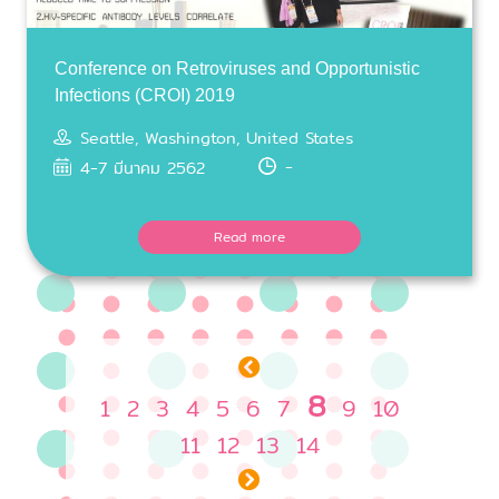
Conference on Retroviruses and Opportunistic
Infections (CROI) 2019
Seattle, Washington, United States
-
4-7 มีนาคม 2562
Read more
8
1
2
3
4
5
6
7
9
10
11
12
13
14