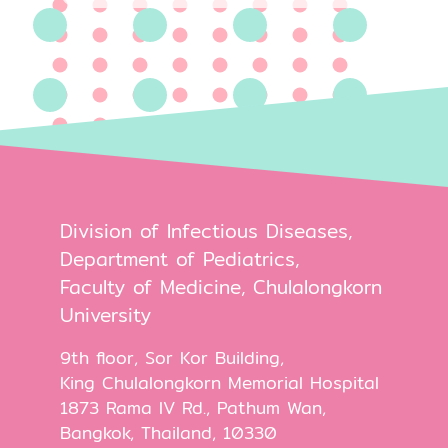
Division of Infectious Diseases,
Department of Pediatrics,
Faculty of Medicine, Chulalongkorn
University
9th floor, Sor Kor Building,
King Chulalongkorn Memorial Hospital
1873 Rama IV Rd., Pathum Wan,
Bangkok, Thailand, 10330