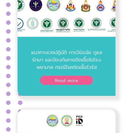
แนวทางเวชปฏิบัติ การวินิจฉัย ดูแล
รักษา และป้องกันการติดเชื้อในโรง
พยาบาล กรณีโรคติดเชื้อไวรัส
โคโรนา 2019 (COVID-19) ฉบับ
Read more
ปรับปรุง วันที่ 18 เมษายน พ.ศ.
2566